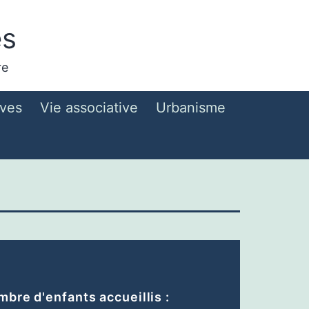
es
re
ives
Vie associative
Urbanisme
bre d'enfants accueillis :