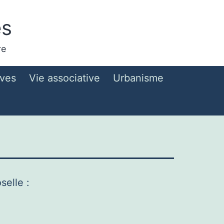
es
re
ives
Vie associative
Urbanisme
elle :