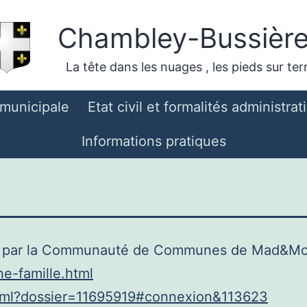
Chambley-Bussièr
La tête dans les nuages , les pieds sur ter
 municipale
Etat civil et formalités administrat
Informations pratiques
uré par la Communauté de Communes de Mad&Mos
ne-famille.html
x.html?dossier=11695919#connexion&113623