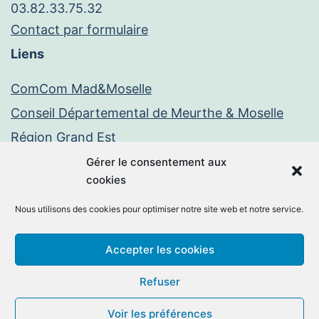
03.82.33.75.32
Contact par formulaire
Liens
ComCom Mad&Moselle
Conseil Départemental de Meurthe & Moselle
Région Grand Est
Paiement en ligne
Gérer le consentement aux
cookies
PayFiP
Nous utilisons des cookies pour optimiser notre site web et notre service.
Mentions légales
Politique de confidentialité
Accepter les cookies
Facebook
E-
Refuser
mail
Voir les préférences