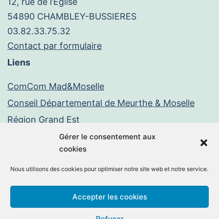
12, rue de l’Eglise
54890 CHAMBLEY-BUSSIERES
03.82.33.75.32
Contact par formulaire
Liens
ComCom Mad&Moselle
Conseil Départemental de Meurthe & Moselle
Région Grand Est
Paiement en ligne
Gérer le consentement aux
cookies
PayFiP
Nous utilisons des cookies pour optimiser notre site web et notre service.
Mentions légales
Politique de confidentialité
Accepter les cookies
Facebook
E-
Refuser