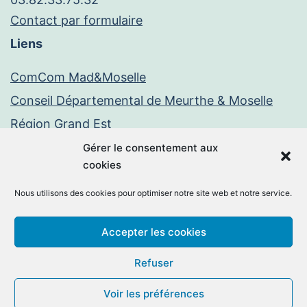
Contact par formulaire
Liens
ComCom Mad&Moselle
Conseil Départemental de Meurthe & Moselle
Région Grand Est
Paiement en ligne
Gérer le consentement aux
cookies
PayFiP
Nous utilisons des cookies pour optimiser notre site web et notre service.
Mentions légales
Politique de confidentialité
Accepter les cookies
Facebook
E-
Refuser
mail
Voir les préférences
©2026 -
Chambley-Bussières