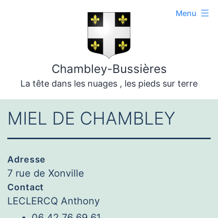
Aller
Menu
au
contenu
Chambley-Bussières
La tête dans les nuages , les pieds sur terre
MIEL DE CHAMBLEY
Adresse
7 rue de Xonville
Contact
LECLERCQ Anthony
06 42 76 69 61