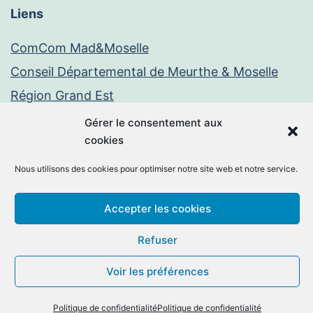
Liens
ComCom Mad&Moselle
Conseil Départemental de Meurthe & Moselle
Région Grand Est
Paiement en ligne
Gérer le consentement aux
cookies
PayFiP
Nous utilisons des cookies pour optimiser notre site web et notre service.
Mentions légales
Politique de confidentialité
Accepter les cookies
Facebook
E-
Refuser
mail
Voir les préférences
©2026 -
Chambley-Bussières
By
MM Informatique
.
Politique de confidentialité
Politique de confidentialité