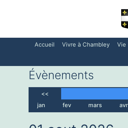
Aller
au
contenu
Accueil
Vivre à Chambley
Vie
Évènements
<<
jan
fev
mars
avr