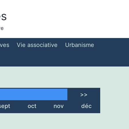
es
re
ives
Vie associative
Urbanisme
>>
sept
oct
nov
déc