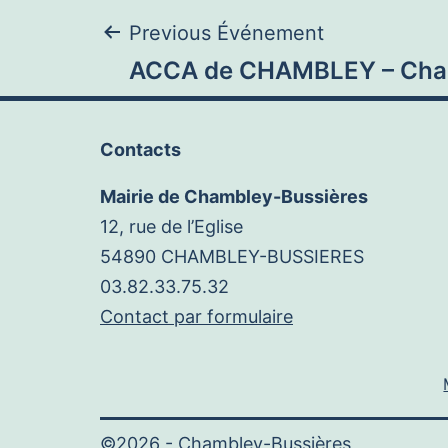
Navigation
Previous Événement
ACCA de CHAMBLEY – Chas
de
Contacts
l’article
Mairie de Chambley-Bussières
12, rue de l’Eglise
54890 CHAMBLEY-BUSSIERES
03.82.33.75.32
Contact par formulaire
©2026 -
Chambley-Bussières