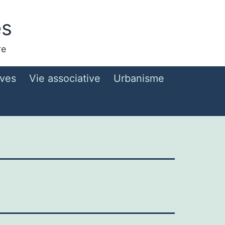
es
re
ives
Vie associative
Urbanisme