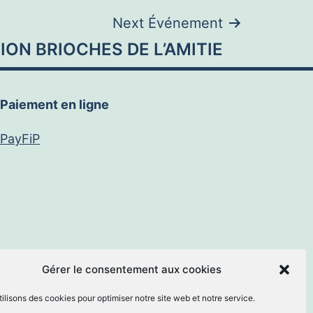
Next Événement
ION BRIOCHES DE L’AMITIE
Paiement en ligne
PayFiP
book
E-
Gérer le consentement aux cookies
ilisons des cookies pour optimiser notre site web et notre service.
mail
By
MM Informatique
.