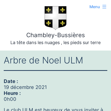
Aller
Menu
au
contenu
Chambley-Bussières
La tête dans les nuages , les pieds sur terre
Arbre de Noel ULM
Date :
19 décembre 2021
Heure :
0h00
Le club ULM est heureux de vous inviter à