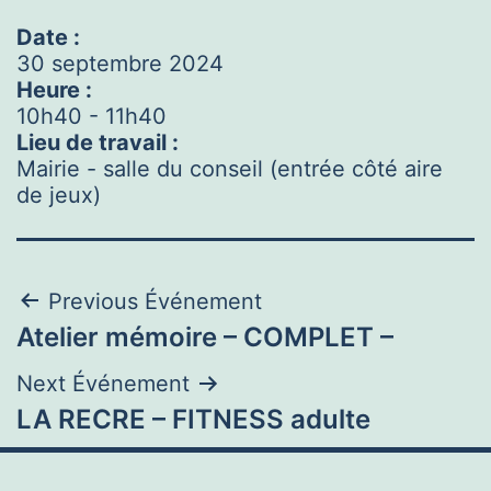
Date :
30 septembre 2024
Heure :
10h40
-
11h40
Lieu de travail :
Mairie - salle du conseil (entrée côté aire
de jeux)
Navigation
Previous Événement
Atelier mémoire – COMPLET –
de
Next Événement
l’article
LA RECRE – FITNESS adulte