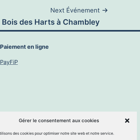
Next Événement
 Bois des Harts à Chambley
Paiement en ligne
PayFiP
book
E-
Gérer le consentement aux cookies
ilisons des cookies pour optimiser notre site web et notre service.
mail
By
MM Informatique
.