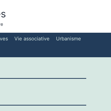
es
re
ives
Vie associative
Urbanisme