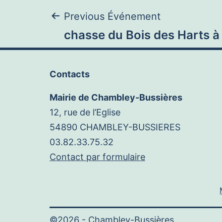
Navigation
Previous Événement
chasse du Bois des Harts 
de
Contacts
l’article
Mairie de Chambley-Bussières
12, rue de l’Eglise
54890 CHAMBLEY-BUSSIERES
03.82.33.75.32
Contact par formulaire
©2026 -
Chambley-Bussières