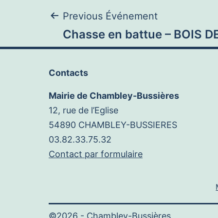
Navigation
Previous Événement
Chasse en battue – BOIS 
de
Contacts
l’article
Mairie de Chambley-Bussières
12, rue de l’Eglise
54890 CHAMBLEY-BUSSIERES
03.82.33.75.32
Contact par formulaire
©2026 -
Chambley-Bussières