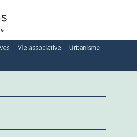
es
re
ives
Vie associative
Urbanisme