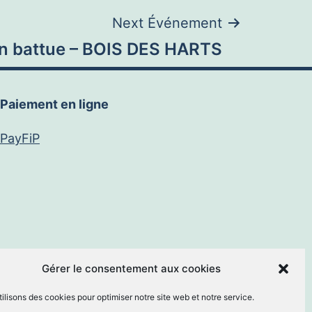
Next Événement
n battue – BOIS DES HARTS
Paiement en ligne
PayFiP
book
E-
Gérer le consentement aux cookies
ilisons des cookies pour optimiser notre site web et notre service.
mail
By
MM Informatique
.