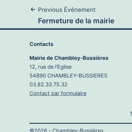
Navigation
Previous Événement
Fermeture de la mairie
de
Contacts
l’article
Mairie de Chambley-Bussières
12, rue de l’Eglise
54890 CHAMBLEY-BUSSIERES
03.82.33.75.32
Contact par formulaire
©2026 -
Chambley-Bussières