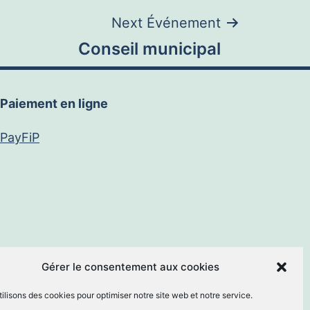
Next Événement
Conseil municipal
Paiement en ligne
PayFiP
book
E-
Gérer le consentement aux cookies
ilisons des cookies pour optimiser notre site web et notre service.
mail
By
MM Informatique
.