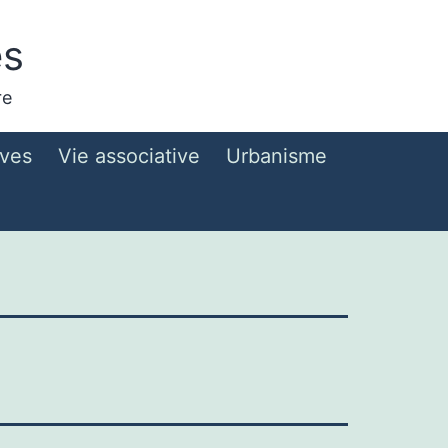
es
re
ives
Vie associative
Urbanisme