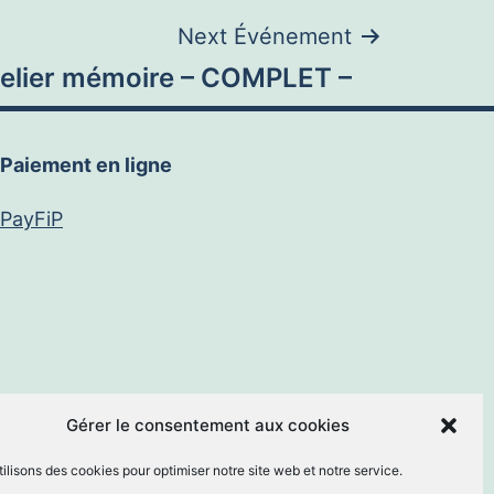
Next Événement
telier mémoire – COMPLET –
Paiement en ligne
PayFiP
book
E-
Gérer le consentement aux cookies
ilisons des cookies pour optimiser notre site web et notre service.
mail
By
MM Informatique
.