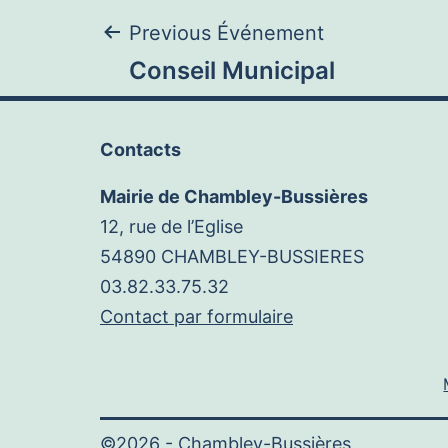
Navigation
Previous Événement
Conseil Municipal
de
Contacts
l’article
Mairie de Chambley-Bussières
12, rue de l’Eglise
54890 CHAMBLEY-BUSSIERES
03.82.33.75.32
Contact par formulaire
©2026 -
Chambley-Bussières