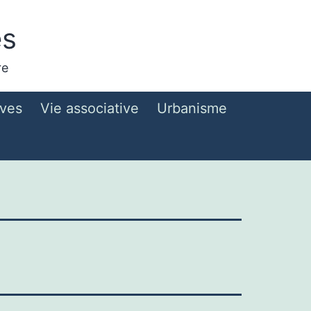
es
re
ives
Vie associative
Urbanisme