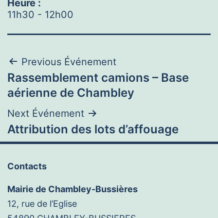
Heure :
11h30
-
12h00
Navigation
Previous Événement
Rassemblement camions – Base
de
aérienne de Chambley
l’article
Next Événement
Attribution des lots d’affouage
Contacts
Mairie de Chambley-Bussières
12, rue de l’Eglise