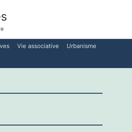
es
re
ives
Vie associative
Urbanisme