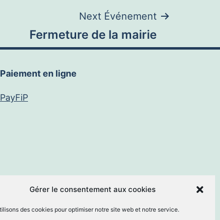
Next Événement
Fermeture de la mairie
Paiement en ligne
PayFiP
book
E-
Gérer le consentement aux cookies
ilisons des cookies pour optimiser notre site web et notre service.
mail
By
MM Informatique
.