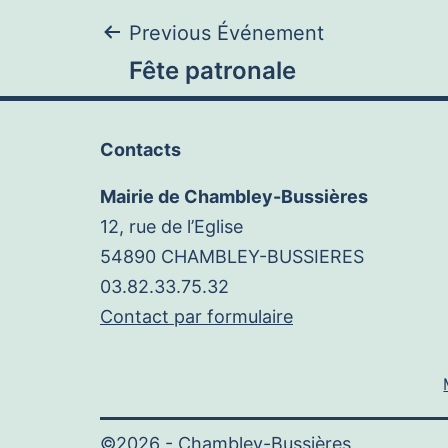
Navigation
Previous Événement
Fête patronale
de
Contacts
l’article
Mairie de Chambley-Bussières
12, rue de l’Eglise
54890 CHAMBLEY-BUSSIERES
03.82.33.75.32
Contact par formulaire
©2026 -
Chambley-Bussières