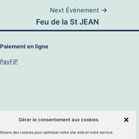
Next Événement
Feu de la St JEAN
Paiement en ligne
PayFiP
book
E-
Gérer le consentement aux cookies
ilisons des cookies pour optimiser notre site web et notre service.
mail
By
MM Informatique
.