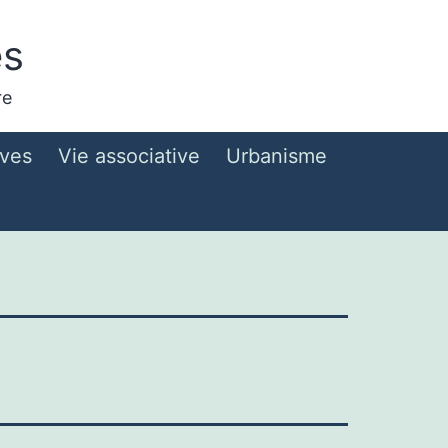
es
re
ives
Vie associative
Urbanisme