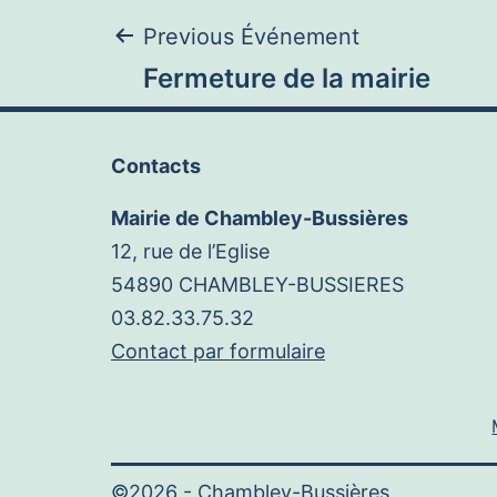
Navigation
Previous Événement
Fermeture de la mairie
de
Contacts
l’article
Mairie de Chambley-Bussières
12, rue de l’Eglise
54890 CHAMBLEY-BUSSIERES
03.82.33.75.32
Contact par formulaire
©2026 -
Chambley-Bussières