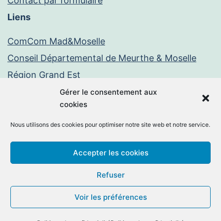
Contact par formulaire
Liens
ComCom Mad&Moselle
Conseil Départemental de Meurthe & Moselle
Région Grand Est
Paiement en ligne
Gérer le consentement aux
cookies
PayFiP
Nous utilisons des cookies pour optimiser notre site web et notre service.
Mentions légales
Politique de confidentialité
Accepter les cookies
Facebook
E-
Refuser
mail
Voir les préférences
©2026 -
Chambley-Bussières
By
MM Informatique
.