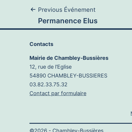
Navigation
Previous Événement
Permanence Elus
de
Contacts
l’article
Mairie de Chambley-Bussières
12, rue de l’Eglise
54890 CHAMBLEY-BUSSIERES
03.82.33.75.32
Contact par formulaire
©2026 -
Chambley-Bussières