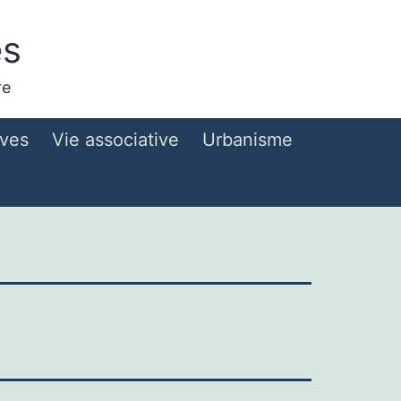
es
re
ives
Vie associative
Urbanisme