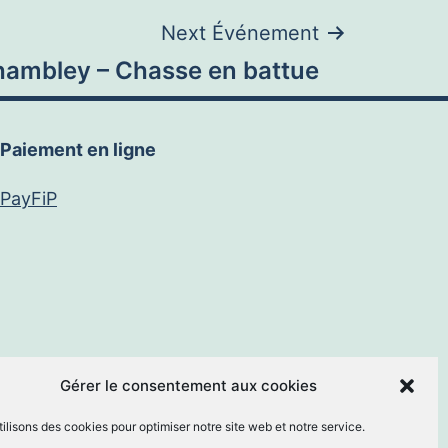
Next Événement
ambley – Chasse en battue
Paiement en ligne
PayFiP
book
E-
Gérer le consentement aux cookies
ilisons des cookies pour optimiser notre site web et notre service.
mail
By
MM Informatique
.