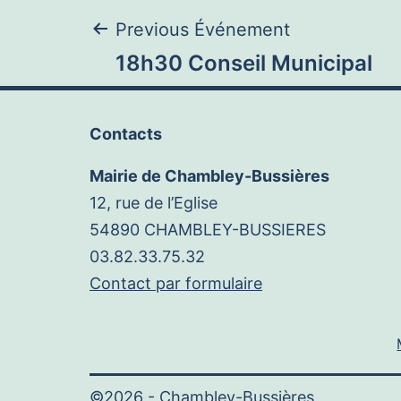
Navigation
Previous Événement
18h30 Conseil Municipal
de
Contacts
l’article
Mairie de Chambley-Bussières
12, rue de l’Eglise
54890 CHAMBLEY-BUSSIERES
03.82.33.75.32
Contact par formulaire
©2026 -
Chambley-Bussières