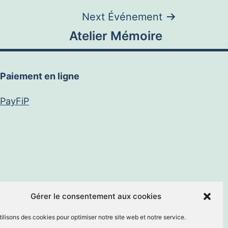
Next Événement
Atelier Mémoire
Paiement en ligne
PayFiP
book
E-
Gérer le consentement aux cookies
ilisons des cookies pour optimiser notre site web et notre service.
mail
By
MM Informatique
.