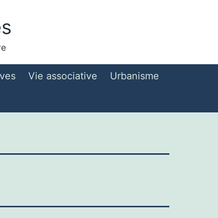
es
re
ives
Vie associative
Urbanisme