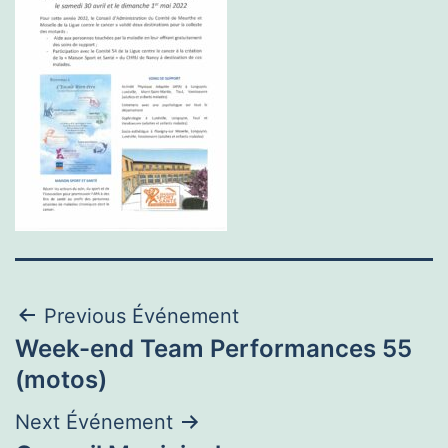
Navigation
Previous Événement
Week-end Team Performances 55
de
(motos)
l’article
Next Événement