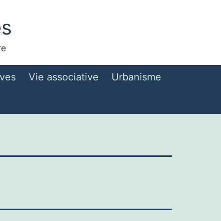
es
re
ives
Vie associative
Urbanisme