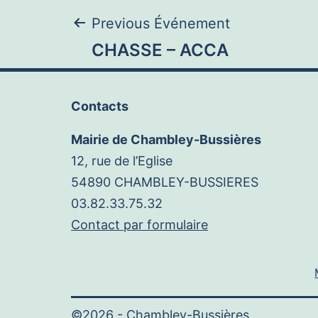
Navigation
Previous Événement
CHASSE – ACCA
de
Contacts
l’article
Mairie de Chambley-Bussières
12, rue de l’Eglise
54890 CHAMBLEY-BUSSIERES
03.82.33.75.32
Contact par formulaire
©2026 -
Chambley-Bussières