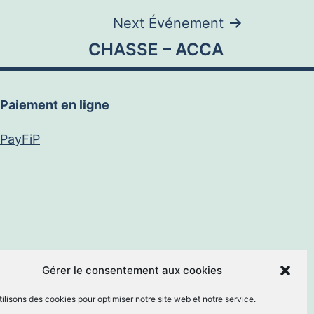
Next Événement
CHASSE – ACCA
Paiement en ligne
PayFiP
book
E-
Gérer le consentement aux cookies
ilisons des cookies pour optimiser notre site web et notre service.
mail
By
MM Informatique
.