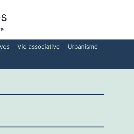
es
re
ives
Vie associative
Urbanisme