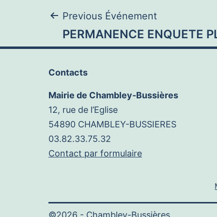
Navigation
Previous Événement
PERMANENCE ENQUETE P
de
Contacts
l’article
Mairie de Chambley-Bussières
12, rue de l’Eglise
54890 CHAMBLEY-BUSSIERES
03.82.33.75.32
Contact par formulaire
©2026 -
Chambley-Bussières