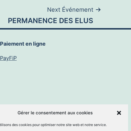
Next Événement
PERMANENCE DES ELUS
Paiement en ligne
PayFiP
book
E-
Gérer le consentement aux cookies
ilisons des cookies pour optimiser notre site web et notre service.
mail
By
MM Informatique
.